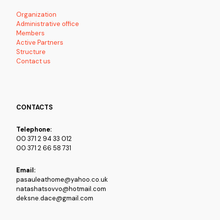
Organization
Administrative office
Members
Active Partners
Structure
Contact us
CONTACTS
Telephone:
00 371 2 94 33 012
00 371 2 66 58 731
Email:
pasauleathome@yahoo.co.uk
natashatsovvo@hotmail.com
deksne.dace@gmail.com